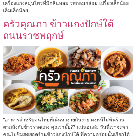
เครื่องแกงสมุนไพรที่มีกลิ่นหอม รสกลมกล่อม เปรี้ยวเล็กน้อย
เค็มเล็กน้อย
ครัวคุณภา ข้าวแกงปักษ์ใต้
ถนนราชพฤกษ์
“อาหารสำหรับคนไทยที่เน้นหาง่ายกินง่าย คงหนีไม่พ้นร้าน
ตามสั่งกับข้าวราดแกง คุณว่ามั๊ย?? แน่นอนล่ะ วันนี้เราจะพา
คุณไปชิมสุดยอดร้านข้าวแกงปักษ์ใต้ ที่ความอร่อยนั้นเรียกได้