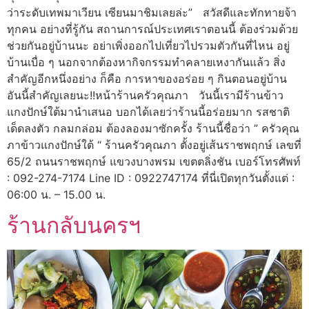
ว่าระดับเทพมาเวียน เซียนมาชิมเลยล่ะ” สวัสดีและทักทายจ้า
ทุกคน อย่างที่รู้กัน สถานการณ์ประเทศเราตอนนี้ ต้องร่วมด้วย
ช่วยกันอยู่บ้านนะ อย่าเพิ่งออกไปเที่ยวไปรวมตัวกันที่ไหน อยู่
บ้านเบื่อ ๆ นอกจากต้องหากิจกรรมทำคลายเหงากันแล้ว สิ่ง
สำคัญอีกหนึ่งอย่าง ก็คือ การหาของอร่อย ๆ กินตอนอยู่บ้าน
อันนี้สำคัญเลยนะ!!หน้าร้านครัวคุณภา วันนี้เรามีร้านข้าว
แกงปักษ์ใต้มานำเสนอ บอกได้เลยว่าร้านนี้อร่อยมาก รสชาติ
เด็ดลงตัว กลมกล่อม ต้องลองมาซักครั้ง ร้านนี้ชื่อว่า ” ครัวคุณ
ภาข้าวแกงปักษ์ใต้ “ ร้านครัวคุณภา ตั้งอยู่เส้นราชพฤกษ์ เลขที่
65/2 ถนนราชพฤกษ์ แขวงบางพรม เขตตลิ่งชัน เบอร์โทรศัพท์
: 092-274-7174 Line ID : 0922747174 ที่นี่เปิดทุกวันตั้งแต่ :
06:00 น. – 15.00 น.
ร้านกลับนครฯ