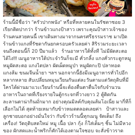
ร้านนี้มีชื่อว่า “ครัวปากพนัง” หรือที่หลายคนในรัชดาซอย 3
เรียกติดปากว่า ร้านข้าวแกงป้าสาว เพราะคุณป้าสาวเจ้าของ
ร้านคนสวยคนนี้ เขาเดินทางมาจากนครศรีธรรมราช มาเปิด
ร้านข้าวแกงที่รัชดากันยกครอบครัวเลยค่า สิริรวมระยะเวลา
จนถึงตอนนี้ก็ 20 ปีมาแล้ว ร้านอาหารใต้ทั้งที ไม่มีผัดสะตอ
ได้ไง!!! เมนูอาหารใต้ประจำวันก็จะมี คั่วกลิ้ง แกงคั่วกระดูกหมู
หมูผัดสะตอ แกงไตปลา ผัดเผ็ดหมูป่า หมูผัดกะปิ ปลาทอด
แกงส้ม ขนมจีนน้ำยา ฯลฯ นอกจากนี้ยังมีเมนูอาหารทั่วไปอีก
หลากหลาย สับเปลี่ยนหมุนเวียนกันแต่ละวันตามแต่วัตถุดิบที่มี
ใครได้ผ่านมาแวะเวียนร้านนี้จะต้องตื่นตาตื่นใจกับจำนวน
อาหารในถาดที่เรียงรายในตู้กระจกที่วางยาว 2 ตู้ติดกัน
ละลานตาน่ากินมั่กมาก อย่างคุณมิลค์กับคุณส้มโอเนี่ย มากี่ทีก็
เลือกไม่ได้ สุดท้ายเหมากับข้าวหมดตลอดเลยค่า ป้าสาวและ
ลูกชายบอกอย่างมั่นใจว่า กับข้าวร้านนี้ทุกเมนู จัดเต็ม! ถึง
เครื่อง! วัตถุดิบสดใหม่ หมู เนื้อ ปลา กุ้ง ก็ใส่เต็มๆ ชิ้น ไม่มีหวง
ของ ผักสดและน้ำพริกก็ตักได้เองตามใจชอบ จะสั่งข้าวราด