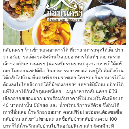
กลับนครฯ ร้านข้าวแกงอาหารใต้ ที่เราสามารถพูดได้เต็มปาก
ว่า อร่อย! รสเด็ด รสจัดจ้านในแบบอาหารใต้แท้ๆ เลย เพราะ
เจ้าของเป็นชาวนครฯ (นครศรีธรรมราช) สูตรอาหารก็ใต้แท้
เลย โดยคอนเซปต์คือ กินอาหารของเขาแล้วจะรู้สึกคิดถึงบ้าน
ได้กลับไปบ้าน ที่นครศรีธรรมราชเลย ใครชอบกินอาหารใต้ไม่
ต้องลงไปไกลถึงภาคใต้ก็มีของอร่อยๆ รสชาติฝีมือแบบปักษ์ใต้
แท้ให้เราได้กินที่กรุงเทพนี่เลย เมนูอาหารกลับนครฯ มีให้
เลือกอร่อยเยอะมาก มาพร้อมกับราคาที่ไม่แพงเริ่มต้นเพียงแค่
40 บาทเท่านั้น มีผักสด และ น้ำพริกบริการฟรีด้วย ซึ่งกินได้
เท่าที่อิ่มเลย น้ำพริกอร่อยมาก คอนเฟิร์ม! อร่อยจนต้องขอซื้อ
กลับบ้าน แต่เขาไม่ขายนะ แค่ซื้อกับข้าวกลับบ้านครบ 100
บาทก็ได้น้ำพริกกลับบ้านไปกินอร่อยฟินๆ แล้ว ผัดหมี่กะทิ