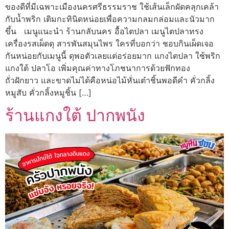
ของดีที่มีเฉพาะเมืองนครศรีธรรมราช ใช้เส้นเล็กผัดคลุกเคล้า
กับน้ำพริก เติมกะทินิดหน่อยเพื่อความกลมกล่อมและนัวมาก
ขึ้น เมนูแนะนำ ร้านกลับนคร อื้อไตปลา เมนูไตปลาทรง
เครื่องรสเผ็ดดุ สารพันสมุนไพร ใครที่บอกว่า ชอบกินเผ็ดเจอ
กันหน่อยกับเมนูนี้ ดุพอตัวเลยแต่อร่อยมาก แกงไตปลา ใช้พริก
แกงใต้ ปลาโอ เพิ่มคุณค่าทางโภชนาการด้วยฟักทอง
ถั่วฝักยาว และขาดไม่ได้คือหน่อไม้หั่นเต๋าชิ้นพอดีคำ คั่วกลิ้ง
หมูสับ คั่วกลิ้งหมูชิ้น […]
ร้านแกงใต้ ปากพนัง