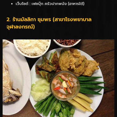
เว็บไซต์ : เฟซบุ๊ก ครัวปากพนัง (อาหารใต้)
2. ร้านมัลลิกา ชุมพร (สาขาโรงพยาบาล
จุฬาลงกรณ์)