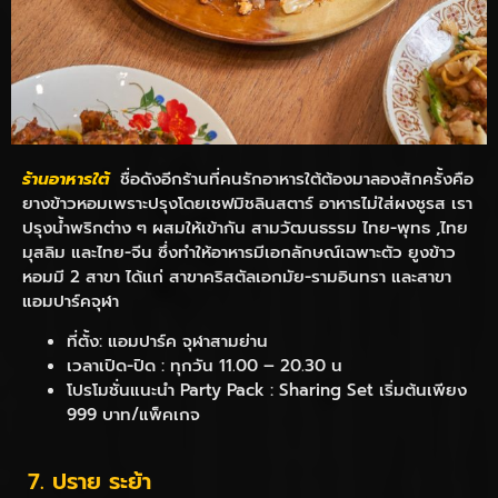
ร้านอาหารใต้
ชื่อดังอีกร้านที่คนรักอาหารใต้ต้องมาลองสักครั้งคือ
ยางข้าวหอมเพราะปรุงโดยเชฟมิชลินสตาร์ อาหารไม่ใส่ผงชูรส เรา
ปรุงน้ำพริกต่าง ๆ ผสมให้เข้ากัน สามวัฒนธรรม ไทย-พุทธ ,ไทย
มุสลิม และไทย-จีน ซึ่งทำให้อาหารมีเอกลักษณ์เฉพาะตัว ยูงข้าว
หอมมี 2 สาขา ได้แก่ สาขาคริสตัลเอกมัย-รามอินทรา และสาขา
แอมปาร์คจุฬา
ที่ตั้ง: แอมปาร์ค จุฬาสามย่าน
เวลาเปิด-ปิด : ทุกวัน 11.00 – 20.30 น
โปรโมชั่นแนะนำ Party Pack : Sharing Set เริ่มต้นเพียง
999 บาท/แพ็คเกจ
7. ปราย ระย้า