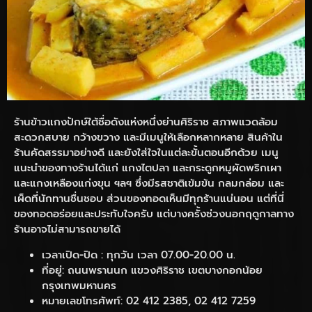
ร้านข้าวแกงปักษ์ใต้ชื่อดังแห่งหนึ่งย่านศิริราช สภาพแวดล้อม
สะดวกสบาย กว้างขวาง และมีเมนูให้เลือกหลากหลาย สินค้าใน
ร้านคัดสรรมาอย่างดี และยังใส่ใจในแต่ละขั้นตอนอีกด้วย เมนู
แนะนำของทางร้านได้แก่ แกงไตปลา และกระดูกหมูผัดพริกเผา
และแกงเหลืองแก่งขุน ฯลฯ ซึ่งมีรสชาติเข้มข้น กลมกล่อม และ
เผ็ดที่นักทานชื่นชอบ ส่วนของทอดเห็นมีทุกร้านแน่นอน แต่ที่นี่
ของทอดอร่อยและประทับใจครับ แต่บางครั้งช่วงนอกฤดูกาลทาง
ร้านอาจไม่สามารถขายได้
เวลาเปิด-ปิด : ทุกวัน เวลา 07.00-20.00 น.
ที่อยู่: ถนนพรานนก แขวงศิริราช เขตบางกอกน้อย
กรุงเทพมหานคร
หมายเลขโทรศัพท์: 02 412 2385, 02 412 7259