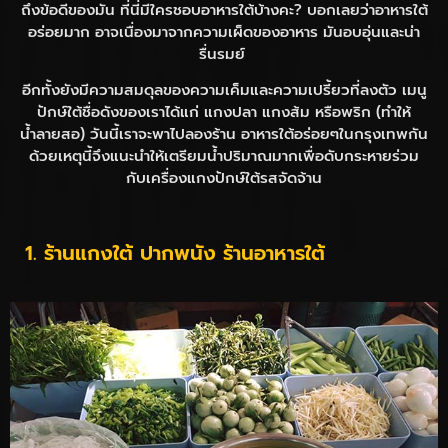
ถึงข้อดีของมัน ที่นี่มีใครชอบอาหารใต้บ้างคะ? บอกเลยว่าอาหารใต้
อร่อยมาก อาจเนื่องมาจากความเผ็ดของอาหาร มันอบอุ่นและน่า
รื่นรมย์
อีกทั้งยังมีความสมดุลของความเค็มและความเปรี้ยวที่ลงตัว เมนู
ปักษ์ใต้ชื่อดังของเราได้แก่ แกงปลา แกงส้ม หรือพริก (ทำให้
น้ำลายสอ) วันนี้เราจะพาไปลองร้าน อาหารใต้อร่อยๆในกรุงเทพกัน
ด้วยเหตุนี้จึงแนะนำให้เตรียมน้ำปริมาณมากเพื่อดับกระหายร่วม
กับเครื่องแกงปักษ์ใต้รสจัดจ้าน
1. ร้านแกงใต้ ปากพนัง ร้านอาหารใต้