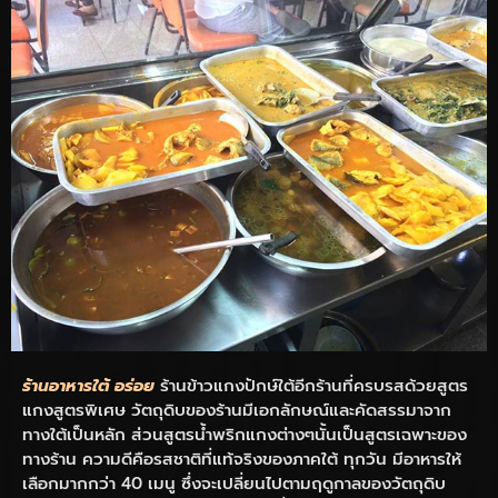
ร้านอาหารใต้ อร่อย
ร้านข้าวแกงปักษ์ใต้อีกร้านที่ครบรสด้วยสูตร
แกงสูตรพิเศษ วัตถุดิบของร้านมีเอกลักษณ์และคัดสรรมาจาก
ทางใต้เป็นหลัก ส่วนสูตรน้ำพริกแกงต่างๆนั้นเป็นสูตรเฉพาะของ
ทางร้าน ความดีคือรสชาติที่แท้จริงของภาคใต้ ทุกวัน มีอาหารให้
เลือกมากกว่า 40 เมนู ซึ่งจะเปลี่ยนไปตามฤดูกาลของวัตถุดิบ