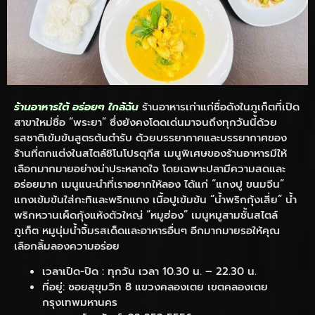
ร้านอาหารใต้ อร่อยๆ ใกล้ฉัน
ร้านอาหารเก่าแก่ชื่อดังในภูเก็ตที่เปิด
สาขาใหม่ชื่อ “พระยา” ซึ่งยังคงโดดเด่นมาจนถึงทุกวันนี้ด้วย
รสชาติเข้มข้นสูตรต้นตำรับ ด้วยบรรยากาศและบรรยากาศของ
ร้านที่ตกแต่งในสไตล์ชิโนโปรตุกีส เมนูพิเศษของร้านอาหารมีให้
เลือกมากมายอย่างน่าประหลาดใจ โดยเฉพาะปลามีความสดและ
อร่อยมาก เมนูแนะนำที่เราอยากให้ลอง ได้แก่ “แกงปู ขนมจีน”
แกงเข้มข้นใส่กะทิและพริกแกง เนื้อปูเข้มข้น “น้ำพริกกุ้งเสี่ย” น้ำ
พริกหวานเผ็ดกุ้งแห้งตัวใหญ่ “หมูฮ่อง” เมนูหมูสามชั้นสไตล์
ภูเก็ต หมูนุ่มน้ำจิ้มรสเด็ดและอาหารอื่นๆ อีกมากมายรอให้คุณ
เลือกลิ้มลองความอร่อย
เวลาเปิด-ปิด : ทุกวัน เวลา 10.30 น. – 22.30 น.
ที่อยู่: ซอยสุขุมวิท 8 แขวงคลองเตย เขตคลองเตย
กรุงเทพมหานคร