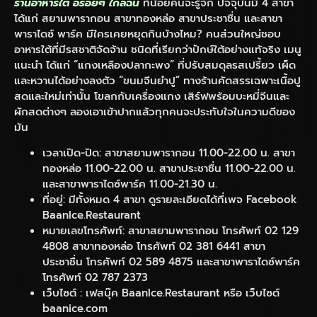
ร้านอาหารใต้ อร่อยๆ ใกล้ฉัน
ที่น้อยคนจะรู้จัก ปัจจุบันมี 4 สาขา
ได้แก่ สยามพารากอน สาขาทองหล่อ สาขาประชาชื่น และสาขา
พาราไดซ์ พาร์ค มีใครเคยหยุดกินบ้างไหม? คนส่วนใหญ่ชอบ
อาหารใต้ที่มีรสชาติจัดจ้าน ชนิดที่เรียกว่าปักษ์ใต้อย่างแท้จริง เมนู
แนะนำ ได้แก่ “แกงเหลืองปลากะพง” ที่ปรับสมดุลรสเปรี้ยว เผ็ด
และหวานได้อย่างลงตัว “ขนมจีนยำปู” ทางร้านคัดสรรเฉพาะเนื้อปู
สดและใหม่เท่านั้น โขลกกับเครื่องแกง เสิร์ฟพร้อมบะหมี่จีนและ
ผักสดต่างๆ ลองเอาเข้าปากแล้วทุกคนจะประทับใจในความดีของ
มัน
เวลาเปิด-ปิด: สาขาสยามพารากอน 11.00-22.00 น. สาขา
ทองหล่อ 11.00-22.00 น. สาขาประชาชื่น 11.00-22.00 น.
และสาขาพาราไดซ์พาร์ค 11.00-21.30 น.
ที่อยู่: มีทั้งหมด 4 สาขา ดูรายละเอียดได้ที่เพจ Facebook
BaanIce.Restaurant
หมายเลขโทรศัพท์: สาขาสยามพารากอน โทรศัพท์ 02 129
4808 สาขาทองหล่อ โทรศัพท์ 02 381 6441 สาขา
ประชาชื่น โทรศัพท์ 02 589 4875 และสาขาพาราไดซ์พาร์ค
โทรศัพท์ 02 787 2373
เว็บไซต์ : เฟสบุ๊ค BaanIce.Restaurant หรือ เว็บไซต์
baanice.com