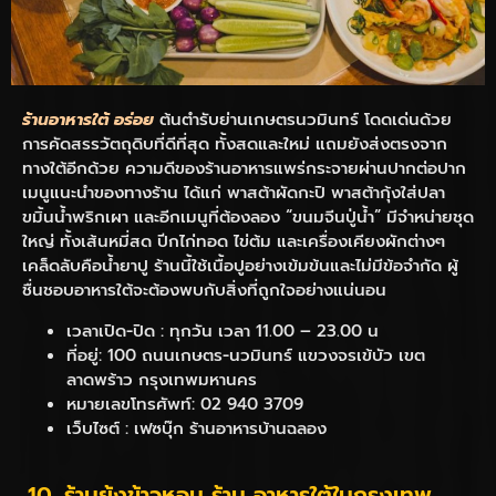
ร้านอาหารใต้ อร่อย
ต้นตำรับย่านเกษตรนวมินทร์ โดดเด่นด้วย
การคัดสรรวัตถุดิบที่ดีที่สุด ทั้งสดและใหม่ แถมยังส่งตรงจาก
ทางใต้อีกด้วย ความดีของร้านอาหารแพร่กระจายผ่านปากต่อปาก
เมนูแนะนำของทางร้าน ได้แก่ พาสต้าผัดกะปิ พาสต้ากุ้งใส่ปลา
ขมิ้นน้ำพริกเผา และอีกเมนูที่ต้องลอง “ขนมจีนปู่น้ำ” มีจำหน่ายชุด
ใหญ่ ทั้งเส้นหมี่สด ปีกไก่ทอด ไข่ต้ม และเครื่องเคียงผักต่างๆ
เคล็ดลับคือน้ำยาปู ร้านนี้ใช้เนื้อปูอย่างเข้มข้นและไม่มีข้อจำกัด ผู้
ชื่นชอบอาหารใต้จะต้องพบกับสิ่งที่ถูกใจอย่างแน่นอน
เวลาเปิด-ปิด : ทุกวัน เวลา 11.00 – 23.00 น
ที่อยู่: 100 ถนนเกษตร-นวมินทร์ แขวงจรเข้บัว เขต
ลาดพร้าว กรุงเทพมหานคร
หมายเลขโทรศัพท์: 02 940 3709
เว็บไซต์ : เฟซบุ๊ก ร้านอาหารบ้านฉลอง
10. ร้านยุ้งข้าวหอม ร้าน อาหารใต้ในกรุงเทพ