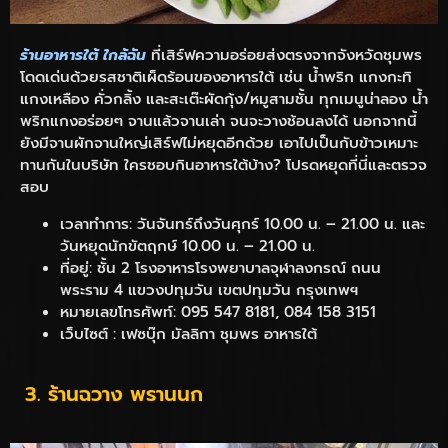
ร้านอาหารใต้ ใกล้ฉัน
ที่เสิร์ฟความอร่อยส่งตรงจากจังหวัดชุมพร
โดดเด่นด้วยรสชาติเผ็ดร้อนของอาหารใต้ เช่น น้ำพริก แกงกะทิ
แกงเหลือง คั่วกลิ้ง และสะเต๊ะผัดกุ้ง/หมูสามชั้น ทุกเมนูน่าลอง น้ำ
พริกแกงอร่อยๆ จานแล้วจานเล่า จนจะวางช้อนลงได้ นอกจากนี้
ยังมีจานผักจานใหญ่เสิร์ฟไม่หยุดอีกด้วย เอาไปเป็นกับข้าวเหมาะ
ทานกันในบริษัท ใครชอบกินอาหารใต้บ้าง? โปรดหยุดที่นี่และตรวจ
สอบ
เวลาทำการ: วันจันทร์ถึงวันศุกร์ 10.00 น. – 21.00 น. และ
วันหยุดนักขัตฤกษ์ 10.00 น. – 21.00 น.
ที่อยู่: ชั้น 2 โรงอาหารโรงพยาบาลจุฬาลงกรณ์ ถนน
พระราม 4 แขวงปทุมวัน เขตปทุมวัน กรุงเทพฯ
หมายเลขโทรศัพท์: 095 547 8181, 084 158 3151
เว็บไซต์ : เฟซบุ๊ก มัลลิกา ชุมพร อาหารใต้
3. ร้านฉวาง พรานนก