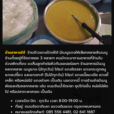
ร้านอาหารใต้
ร้านข้าวแกงปักษ์ใต้ มีเมนูแกงให้เลือกหลายสิบเมนู
ร้านตั้งอยู่ที่รัชดาซอย 3 หลายๆ คนมักจะมาทานอาหารที่ร้านใน
ช่วงพักเที่ยง จะเห็นลูกค้าต่อคิวกินของอร่อยๆ ร้านอาหารมีเมนู
หลากหลาย เมนูแกง (มีทุกวัน) ได้แก่ แกงไตปลา แกงกระดูกหมู
แกงเปรี้ยว และแกงกะทิ (ไม่มีทุกวัน) ได้แก่ แกงเนื้อมะเขือ แกงขี้
เหล็ก หรือหน่อไม้ แกงต่างๆ เป็นต้น นอกจากนี้ ทางร้านยังมีเมนู
ผัดและต้มหลากหลาย เช่น ขนมจีนน้ำไตปลา ซุปไก่ขมิ้น หน่อไม้ผัด
ไข่ หรือปลากะพงทอด เป็นต้น
เวลาเปิด-ปิด : ทุกวัน เวลา 8.00-19.00 น.
ที่อยู่: ถนนรัชดาภิเษก แขวงดินแดง กรุงเทพมหานคร
หมายเลขโทรศัพท์: 085 556 4481, 02 641 1687