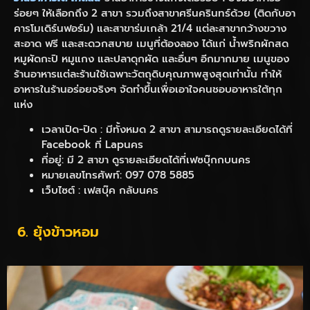
ร่อยๆ ให้เลือกถึง 2 สาขา รวมถึงสาขาศรีนครินทร์ด้วย (ติดกับอา
คารโมเดิร์นฟอร์ม) และสาขาร่มเกล้า 21/4 แต่ละสาขากว้างขวาง
สะอาด ฟรี และสะดวกสบาย เมนูที่ต้องลอง ได้แก่ น้ำพริกผักสด
หมูผัดกะปิ หมูแกง และปลาดุกผัด และอื่นๆ อีกมากมาย เมนูของ
ร้านอาหารแต่ละร้านใช้เฉพาะวัตถุดิบคุณภาพสูงสุดเท่านั้น ทำให้
อาหารในร้านอร่อยจริงๆ จัดทำขึ้นเพื่อเอาใจคนชอบอาหารใต้ทุก
แห่ง
เวลาเปิด-ปิด : มีทั้งหมด 2 สาขา สามารถดูรายละเอียดได้ที่
Facebook ที่ Lapนคร
ที่อยู่: มี 2 สาขา ดูรายละเอียดได้ที่เฟซบุ๊กกบนคร
หมายเลขโทรศัพท์: 097 078 5885
เว็บไซต์ : เฟสบุ๊ค กลับนคร
6. ยุ้งข้าวหอม