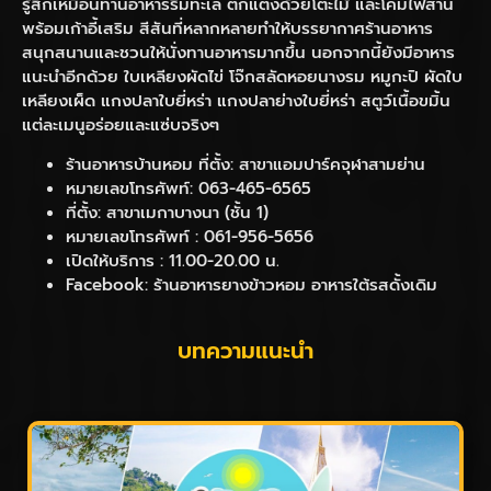
รู้สึกเหมือนทานอาหารริมทะเล ตกแต่งด้วยโต๊ะไม้ และโคมไฟสาน
พร้อมเก้าอี้เสริม สีสันที่หลากหลายทำให้บรรยากาศร้านอาหาร
สนุกสนานและชวนให้นั่งทานอาหารมากขึ้น นอกจากนี้ยังมีอาหาร
แนะนำอีกด้วย ใบเหลียงผัดไข่ โจ๊กสลัดหอยนางรม หมูกะปิ ผัดใบ
เหลียงเผ็ด แกงปลาใบยี่หร่า แกงปลาย่างใบยี่หร่า สตูว์เนื้อขมิ้น
แต่ละเมนูอร่อยและแซ่บจริงๆ
ร้านอาหารบ้านหอม ที่ตั้ง: สาขาแอมปาร์คจุฬาสามย่าน
หมายเลขโทรศัพท์: 063-465-6565
ที่ตั้ง: สาขาเมกาบางนา (ชั้น 1)
หมายเลขโทรศัพท์ : 061-956-5656
เปิดให้บริการ : 11.00-20.00 น.
Facebook: ร้านอาหารยางข้าวหอม อาหารใต้รสดั้งเดิม
บทความแนะนำ